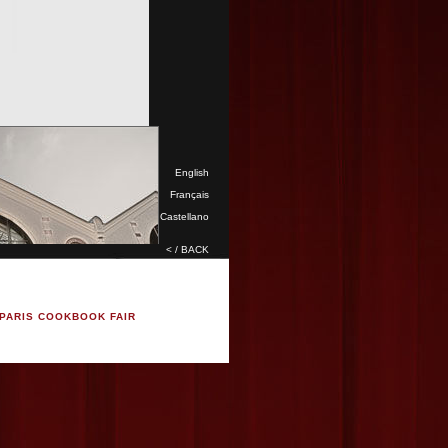
English
Français
Castellano
< / BACK
PARIS COOKBOOK FAIR
e Riquet, avenue de Flandre,