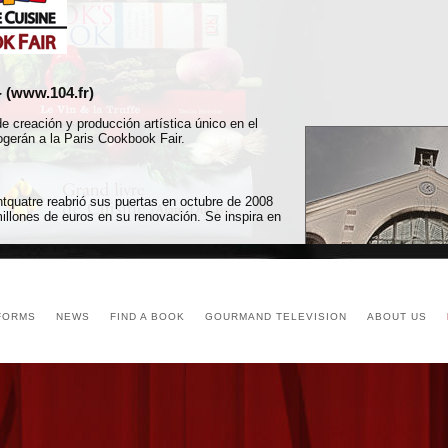
-
(
www.104.fr
)
e creación y producción artística único en el
gerán a la Paris Cookbook Fair.
tquatre reabrió sus puertas en octubre de 2008
illones de euros en su renovación. Se inspira en
em
FORMS
NEWS
FIND A BOOK
GOURMAND TELEVISION
ABOUT US
 de una parada con servicio permanente.
et, línea 7
 paradas en Riquet, Crimée/Curial
averse” – paradas en Riquet, Curial/Archereau
icipal de alquiler de bicis) disponibles en la rue d’Aubervilliers, rue Curial, ru
ue Tanger.