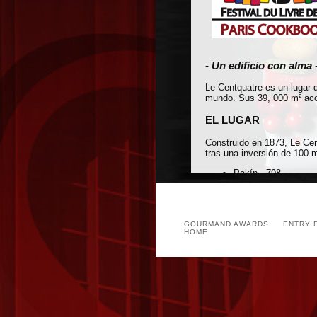
- Un edificio con alma 
Le Centquatre es un lugar d
mundo. Sus 39, 000 m² aco
EL LUGAR
Construido en 1873, Le Cen
tras una inversión de 100 m
Pekín - 798
Berlín - Radialsyst
Roma - Zone Ative
Madrid - Matadero
GOURMAND AWARDS
ENTRY 
LOCALIZACIÓN
HOME
Taxi – Dispondremos
Metro: Estación Riqu
Bus: Líneas 54, 60 ;
Transbordador “La tr
Vélib': (servicio mun
quai de la Seine y r